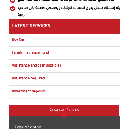
يفاد المتبرع بصفة دوريه بما تم صرفه طبقا لرغبته وبموافقة الفرع .
يتم إمساك سجل يدوى لحساب الرغبات ويخصص صفحة لكل صاحب
رغبة.
LATEST SERVICES
Buy Car
Family Insurance Fund
Assistance and cash subsidies
Assistance required
Investment deposits
Calculator Funding
Type of credit