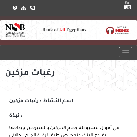
رغبات مزكين
اسم النشاط : رغبات مزكين
نبذة :
هي أموال مشروطة يقوم المزكين والمتبرعين بإيداعها
بفروع البنك وتخصص طبقا لرغبة المزكى كالاتى :-