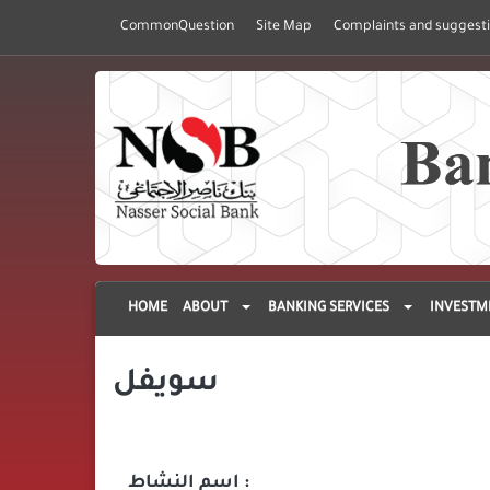
CommonQuestion
Site Map
Complaints and suggest
HOME
ABOUT
BANKING SERVICES
INVESTM
سويفل
اسم النشاط :