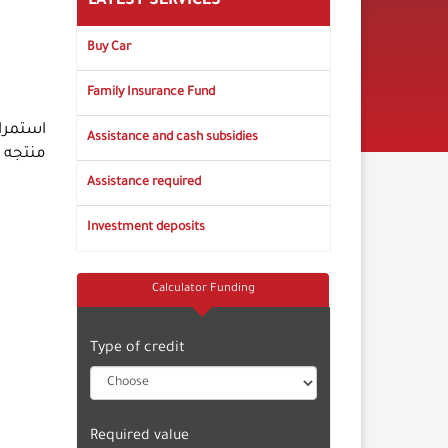
LATEST SERVICES
Buy Car
Family Insurance Fund
استمرار
Assistance and cash subsidies
Assistance required
Investment deposits
Calculator Funding
Type of credit
Required value