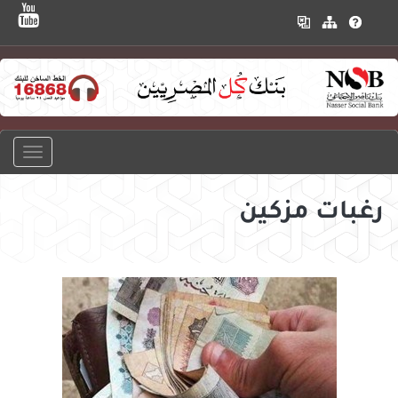
رغبات مزكين