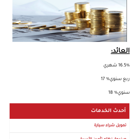
العائد:
16.5% شهري
ربع سنوي% 17
سنوي% 18
أحدث الخدمات
تمويل شراء سيارة