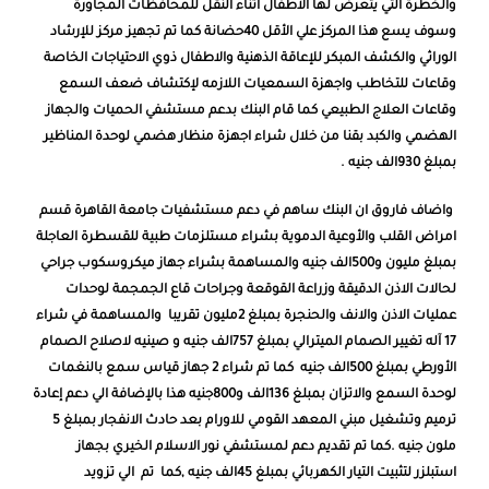
والخطرة التي يتعرض لها الاطفال اثناء النقل للمحافظات المجاورة
وسوف يسع هذا المركز علي الأقل 40حضانة كما تم تجهيز مركز للإرشاد
الوراثي والكشف المبكر للإعاقة الذهنية والاطفال ذوي الاحتياجات الخاصة
وقاعات للتخاطب واجهزة السمعيات اللازمه لإكتشاف ضعف السمع
وقاعات العلاج الطبيعي
كما
قام البنك بدعم مستشفي الحميات والجهاز
الهضمي والكبد بقنا من خلال شراء اجهزة منظار هضمي لوحدة المناظير
بمبلغ 930الف جنيه
.
واضاف فاروق ان
البنك ساهم في دعم مستشفيات جامعة القاهرة قسم
امراض القلب والأوعية الدموية بشراء مستلزمات طبية للقسطرة العاجلة
بمبلغ مليون و500الف جنيه والمساهمة بشراء جهاز ميكروسكوب جراحي
لحالات الاذن الدقيقة وزراعة القوقعة وجراحات قاع الجمجمة لوحدات
عمليات الاذن والانف والحنجرة بمبلغ 2مليون تقريبا والمساهمة في شراء
17 آله تغيير الصمام الميترالي بمبلغ 757الف جنيه و صينيه لاصلاح الصمام
الأورطي بمبلغ 500الف جنيه كما تم شراء 2 جهاز قياس سمع بالنغمات
لوحدة السمع والاتزان بمبلغ 136الف و800جنيه هذا بالإضافة الي دعم إعادة
ترميم وتشغيل مبني المعهد القومي للاورام بعد حادث الانفجار بمبلغ 5
ملون جنيه .كما تم تقديم دعم لمستشفي نور الاسلام الخيري بجهاز
استبلزر لتثبيت التيار الكهربائي بمبلغ 45الف جنيه ,كما تم الي تزويد