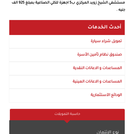
مستشفي الشيخ زويد المركزي ب5 اجهزة للكلي الصناعية بمبلغ 925 الف
جنيه .
أحدث الخدمات
تمويل شراء سيارة
صندوق نظام تأمين الأسرة
المساعدات و الاعانات النقدية
المساعدات و الاعانات العينية
الودائع الآستثمارية
حاسبة التمويلات
نوع الائتمان