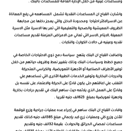
ومساعدات عينية من خلال
الإدارة العامة للمساعدات بالبنك .
واشارت القباج ان المساعدات النقدية تشمل
المساهمه في رفع المعاناة
عن الاسرالاكثر احتياجا ومحدودة الدخل والتي يعجز دخلها عن مجابهة
الظروف المعيشية والصحية والتعليمية التي تمر بها الاسرة مثل الاسرة
المعيلة ,الايتام ,الاسر التي تعاني من الامراض المزمنة تقديم مساعدات
نقديه وعينيه فى حالات الكوارث والنكبات .
واضافت القباج ان البنك ينتهج سياسة دمج ذوي الاحتياجات الخاصة في
جميع خطط وسياسات البنك وذلك بتغيير نمط وظروف حياتهم من خلال
توفير الأطراف الصناعية أو الأجهزة التعويضية، والكراسي المتحركة
والدرجات البخارية وتوفير الخدمات الطبية الأخرى التي تساعدهم علي
التغلب علي اعاقتهم حتى يكون قادرًا على الحركة والاعتماد على نفسه بل
وقادرًا على العمل الذي يلائمه حيث ساهم البنك في تقديم دراجات بخارية
واجهزة تعويضية بمبلغ 623الف جنيه تقريبا .
وافادت القباج ان البنك ساهم في إجراء عده عمليات جراحية وزرع قوقعة
للأذن وزرع كلي وعمليات زرع كبد بإجمالي مبلغ 385الف جنيه
كذلك تقديم
مساعدات لمصابي الحرائق والحوادث بقيمة 32الف جنيه وتقديم