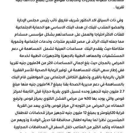
مساعدات لصيانة بطاريات والكابلات لقواقع الأذن بمبلغ 135الف جنيه
تقريبا
.
وفي ذات السياق اكد الدكتور شريف فاروق نائب رئيس مجلس الإدارة
والعضو المنتدب للبنك
ان هدف البنك الاساسي هو الحماية الاجتماعية
للفئات الاكثر احتياجا والعمل على مساعدتهم بشكل مؤسسى مستدام
مما جعله البنك الرائد فى مصر لتقديم منتجات وخدمات اجتماعية وتنموية
متكاملة
حيث يققدم البنك مساعدات العينية تشمل المساهمة في دعم
المستشفيات والمعاهد الطبية بالاجهزة والتجهيزات الطبية لخدمة
المرضي بالمجان حيث بلغ اجمالي المساعدات اكثر من 24مليون جنيه تقريبا
ففي إطار سعي البنك للمساهمة في توفير الرعاية الصحية للأسر الفقيرة
الأولي بالرعاية بالقري وتحقيق التكافل الاجتماعي بين المواطنين قام البنك
بالمساهمة في
دعم مديرية الصحة بقنا بمبلغ 14.7مليون جنيه منها مبلغ
2.7 مليون جنيه لتجهيز وحده غسيل كلوي بقرية حجازة قبلي التابعة لمركز
قوص والتي يوجد بها 30% من مرضي الفشل الكلوي بمركز قوص ولرفع
المعاناه عن المرضي من التوجه الي مركز قوص والذي يبعد عن القرية
قرابة 20كيلومتر و بمبلغ 12 مليون جنيه لتجهيز مركز للحضانات للاطفال
المبتسرين نظرا لما يعانيه اطفال محافظة قنا حديثي الولادة وذويهم من
المعاناه وتكبد الكثير من المتاعب خلال السفر الي
المحافظات المجاورة