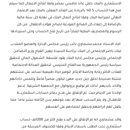
الاستثماري بالبنك باعلي عائد تنافسي بمصر وفقا لنتائج الاعمال كما سيتم
منح هذا الحساب 0.5% بالزيادة عن العائد المعلن بالبنك بعد الاعتماد
النهائي لميزانية البنك وفقا لنتائج أعمال البنك في نهاية كل سنة مالية
بالإضافة إلى إعفاء كل المبالغ المودعة لصالح هؤلاء الاطفال من كل
الرسوم والمصاريف البنكية اعتباراً من تاريخ فتح الحساب وحتى استردادها
افاد الاستاذ محمدعشماوي نائب رئيس مجلس الإدارة والعضو المنتدب
لبنك ناصر الإجتماعي ان البنك برئاسة السيدة نيفين القباج وزير التضامن
الإجتماعي ورئيس مجلس إدارة البنك يقود فلسفة الشمول المالي لتحقيق
سياسة رئيس الجمهورية عبدالفتاح السيسي لتحقيق العدالة الاجتماعية
للفئات الاكثر رعاية وخاصة الايتام لتوفير حياة طبيعية تساعد على تنشئتهم
تنشئة صحيحة لخلق جيل جديد مهيئ ليكون عنصراً فاعلاً وتلمس حاجاتهم
والأخذ بأيديهم لذلك تم توقيع بروتوكول مع الجمعية الشرعية لدعم
اولادنا من الايتام حيث تم الإتفاق علي فتــح دفاتر حسابات استثماريــــة
للأطفــال ولا يتم السحب منها إلا بعد بلوغهم سن الثامنه عشر عاما مما
يكفل لهم كرامتهم ويحقق اعتمادهم على أنفسهم .
واكد عشماوي انه تم الإتفاق علي البدء بفتح اكثر من 200الف حساب
استثماري تحت الطلب باسماء الايتام وفقا للكشوف المرسلة من