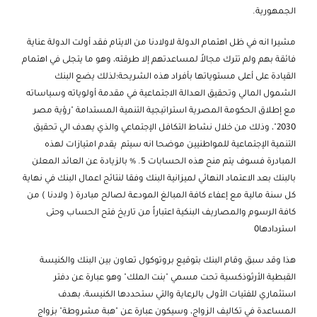
الجمهورية.
مشيرا انه في ظل اهتمام الدولة لاولادنا من الايتام فقد أولت الدولة عناية
فائقة بهم ولم تترك مجالاً لمساعدتهم إلا طرقته، وهو ما يتجلى في اهتمام
القيادة على أعلى مستوياتها بأفراد هذه الشريحة؛لذلك يضع البنك
الشمول المالي وتحقيق العدالة الاجتماعية في مقدمة أولوياته وسياساته
مع إطلاق الحكومة المصرية استراتيجية التنمية المستدامة "رؤية مصر
2030"، وذلك من خلال نشاط التكافل الإجتماعي والذي يهدف الي تحقيق
التنمية الإجتماعية للمواطنيين موضحا انه سيتم يقدم امتيازات لهذه
المبادرة فسوف يتم منح هذه الحسابات 5. % بالزيادة عن العائد المعلن
بالبنك بعد الاعتماد النهائي لميزانية البنك وفقا لنتائج اعمال البنك في نهاية
كل سنة مالية مع إعفاء كافة المبالغ المودعة لصالح مبادرة ( ولادنا ) من
كافة الرسوم والمصاريف البنكية اعتباراً من تاريخ فتح الحساب وحتى
استردادها0
هذا وقد سبق وقام البنك بتوقيع بروتوكول تعاون بين البنك والكنيسة
القبطية الأرثوذكسية تحت مسمي "بنت الملك" وهو عبارة عن دفتر
استثماري للفتيات الأولى بالرعاية والتي ستحددها الكنيسة، بهدف
المساعدة في تكاليف الزواج، وسيكون عبارة عن "هبة مشروطة" بزواج