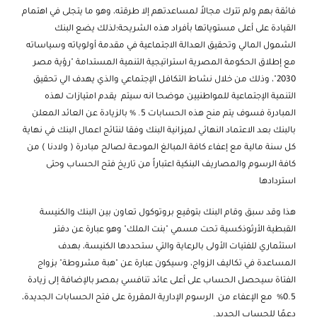
فائقة بهم ولم تترك مجالاً لمساعدتهم إلا طرقته، وهو ما يتجلى في اهتمام
القيادة على أعلى مستوياتها بأفراد هذه الشريحة؛لذلك يضع البنك
الشمول المالي وتحقيق العدالة الاجتماعية في مقدمة أولوياته وسياساته
مع إطلاق الحكومة المصرية استراتيجية التنمية المستدامة "رؤية مصر
2030"، وذلك من خلال نشاط التكافل الإجتماعي والذي يهدف الي تحقيق
التنمية الإجتماعية للمواطنيين موضحا انه سيتم يقدم امتيازات لهذه
المبادرة فسوف يتم منح هذه الحسابات 5. % بالزيادة عن العائد المعلن
بالبنك بعد الاعتماد النهائي لميزانية البنك وفقا لنتائج اعمال البنك في نهاية
كل سنة مالية مع إعفاء كافة المبالغ المودعة لصالح مبادرة ( ولادنا ) من
كافة الرسوم والمصاريف البنكية اعتباراً من تاريخ فتح الحساب وحتى
استردادها
هذا وقد سبق وقام البنك بتوقيع بروتوكول تعاون بين البنك والكنيسة
القبطية الأرثوذكسية تحت مسمي "بنت الملك" وهو عبارة عن دفتر
استثماري للفتيات الأولى بالرعاية والتي ستحددها الكنيسة، بهدف
المساعدة في تكاليف الزواج، وسيكون عبارة عن "هبة مشروطة" بزواج
الفتاة سيحصل الحساب على أعلى عائد تنافسي بمصر بالإضافة إلى زيادة
0.5% مع الإعفاء من الرسوم الإدارية المقررة على فتح الحسابات الجديدة،
دعمًا للحساب الجديد.