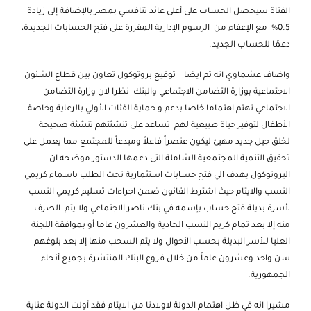
الفتاة سيحصل الحساب على أعلى عائد تنافسي بمصر بالإضافة إلى زيادة
0.5% مع الإعفاء من الرسوم الإدارية المقررة على فتح الحسابات الجديدة،
دعمًا للحساب الجديد.
واضاف عشماوي انه تم ايضا توقيع بروتوكول تعاون بين قطاع الشئون
الاجتماعية بوزارة التضامن الاجتماعي والبنك نظرا لان وزارة التضامن
الاجتماعي تهتم اهتماما خاصا بدعم و حماية الفئات الأولي بالرعاية وخاصة
الأطفال لتوفير حياة طبيعية لهم تساعد على تنشئتهم تنشئة صحيحة
لخلق جيل جديد مهيئ ليكون عنصراً فاعلاً ومبدعاً للمجتمع مما يعمل على
تحقيق التنمية المجتمعية الشاملة التى دعمها الدستور موضحه ان
البروتوكول يهدف الي فتح حسابات استثمارية تحت الطلب باسماء كريمي
النسب والايتام حيث اشترط القانون ضمن اجراءات تسليم كريمي النسب
لأسرة بديلة فتح حساب بإسمه في بنك ناصر الاجتماعي ولا يتم الصرف
منه إلا بعد تمام كريم النسب الحادية والعشرون عاما أو بموافقة اللجنة
العليا للأسر البديلة بحسب الأحوال ولا يتم السحب منها إلا بعد بلوغهم
سن واحد وعشرون عاماً من خلال فروع البنك المنتشرة بجميع أنحاء
الجمهورية.
مشيرا انه في ظل اهتمام الدولة لاولادنا من الايتام فقد أولت الدولة عناية