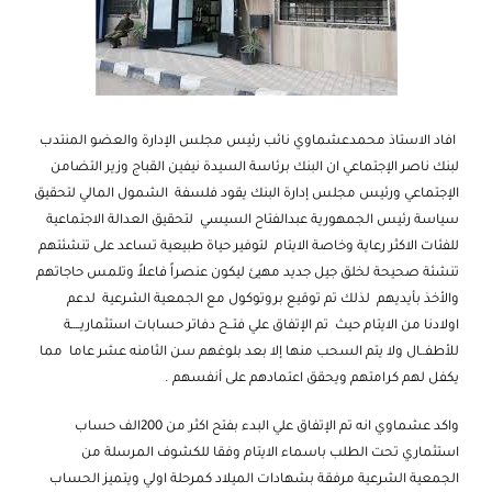
افاد الاستاذ محمدعشماوي نائب رئيس مجلس الإدارة والعضو المنتدب
لبنك ناصر الإجتماعي ان البنك برئاسة السيدة نيفين القباج وزير التضامن
الإجتماعي ورئيس مجلس إدارة البنك يقود فلسفة الشمول المالي لتحقيق
سياسة رئيس الجمهورية عبدالفتاح السيسي لتحقيق العدالة الاجتماعية
للفئات الاكثر رعاية وخاصة الايتام لتوفير حياة طبيعية تساعد على تنشئتهم
تنشئة صحيحة لخلق جيل جديد مهيئ ليكون عنصراً فاعلاً وتلمس حاجاتهم
والأخذ بأيديهم لذلك تم توقيع بروتوكول مع الجمعية الشرعية لدعم
اولادنا من الايتام حيث تم الإتفاق علي فتــح دفاتر حسابات استثماريــــة
للأطفــال ولا يتم السحب منها إلا بعد بلوغهم سن الثامنه عشر عاما مما
يكفل لهم كرامتهم ويحقق اعتمادهم على أنفسهم .
واكد عشماوي انه تم الإتفاق علي البدء بفتح اكثر من 200الف حساب
استثماري تحت الطلب باسماء الايتام وفقا للكشوف المرسلة من
الجمعية الشرعية مرفقة بشهادات الميلاد كمرحلة اولي ويتميز الحساب