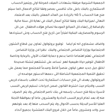
الجمعية الشرعية مرفقة بشهادات الميلاد كمرحلة اولي ويتميز الحساب
الاستثماري بالبنك باعلي عائد تنافسي بمصر وفقا لنتائج الاعمال كما سيتم
منح هذا الحساب 0.5% بالزيادة عن العائد المعلن بالبنك بعد الاعتماد
النهائي لميزانية البنك وفقا لنتائج أعمال البنك في نهاية كل سنة مالية
بالإضافة إلى إعفاء كل المبالغ المودعة لصالح هؤلاء الاطفال من كل
الرسوم والمصاريف البنكية اعتباراً من تاريخ فتح الحساب وحتى استردادها
واضاف عشماوي انه تم ايضا توقيع بروتوكول تعاون بين قطاع الشئون
الاجتماعية بوزارة التضامن الاجتماعي والبنك نظرا لان وزارة التضامن
الاجتماعي تهتم اهتماما خاصا بدعم و حماية الفئات الأولي بالرعاية وخاصة
الأطفال لتوفير حياة طبيعية لهم تساعد على تنشئتهم تنشئة صحيحة
لخلق جيل جديد مهيئ ليكون عنصراً فاعلاً ومبدعاً للمجتمع مما يعمل على
تحقيق التنمية المجتمعية الشاملة التى دعمها الدستور موضحه ان
البروتوكول يهدف الي فتح حسابات استثمارية تحت الطلب باسماء كريمي
النسب والايتام حيث اشترط القانون ضمن اجراءات تسليم كريمي النسب
لأسرة بديلة فتح حساب بإسمه في بنك ناصر الاجتماعي ولا يتم الصرف
منه إلا بعد تمام كريم النسب الحادية والعشرون عاما أو بموافقة اللجنة
العليا للأسر البديلة بحسب الأحوال ولا يتم السحب منها إلا بعد بلوغهم
سن واحد وعشرون عاماً من خلال فروع البنك المنتشرة بجميع أنحاء