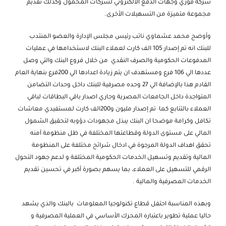
شركة فوري وجهات الدفع الالكتروني لشركات المحمول وكذلك تقديم
مجموعة متميزة من التسهيلات الأخرى.
وأوضح محمد عشماوي نائب رئيس مجلس الإدارة والعضو المنتدب
للبنك انه تم إصدار 105 الف كارت لعملاء البنك لاستخدامها في عمليات
المدفوعات الحكومية والصرف النقدي من خلال فروع البنك والتي وصل
عددها الي 106 فرع ومستهدف ان يتم زيادة اعدادها الي 200فرع بنهاية العام
القادم هذا بالإضافة الي 27 وحده مصرفية للبنك داخل وحدات التضامن
المتواجدة داخل الجامعات المصرية وجاري اصدار باقي البطاقات لباقي
العملاء بالتتابع كما تم إصدار مليون و200الف كارت لمستفيدي معاشات
تكافل وكرامة موضحا ان البنك يبذل مجهودات دؤوبه لتحقيق الشمول
المالي على مستوى الدولة وقطاعتها المختلفة في ظل منظومة آمنه
تحقق اهداف الدولة المرجوة في ادخال شرائح مختلفة على المنظومة
المالية وتقديم وتسهيل الخدمات الحكومية المختلفة و لدعم جهود التحول
الرقمي للتسهيل على العملاء، بما يسهم بصورة أكبر في تحسين تقديم
الخدمات المصرفية والمالية .
وبهذه المناسبة احتفل قطاع تكنولوجيا المعلومات بالبنك والذي يشهد
حاليا عملية تطوير باعتباره المحرك الأساسي في العملية المصرفية و