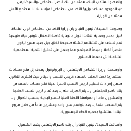
والعضو المنتدب للبنك، ممثلا عن بنك ناصر الاجتماعي ،والسيد/ ايمن
عبدالموجود مساعد وزيرة التضامن الاجتماعي لمؤسسات المجتمع الأهلي
ممثلا عن الوزارة .
وصرحت السيدة / نيفين القباج بان وزارة التضامن الاجتماعي تولي اهتمامًا
كبيرًا بدعم وحماية الفئات الأولي بالرعاية خاصة الأطفال لتوفير حياة طبيعية
لهم تساعد على تنشئتهم تنشئة صحيحة لخلق جيل جديد مهيئ ليكون
عنصراً فاعلاً ومبدعاً للمجتمع مما يعمل على تحقيق التنمية المجتمعية
الشاملة التى دعمها الدستور.
وأوضحت وزيرة التضامن الاجتماعي ان البروتوكول يهدف إلي فتح حسابات
استثمارية تحت الطلب باسماء كريمي النسب والايتام حيث اشترط القانون
ضمن إجراءات تسليم كريمي النسب لأسرة بديلة فتح حساب باسمه في
بنك ناصر الاجتماعي ولا يتم الصرف منه إلا بعد تمام كريم النسب الحادية
والعشرون عاما أو بموافقة اللجنة العليا للأسر البديلة بحسب الأحوال ولا
يتم السحب منها إلا بعد بلوغهم سن واحد وعشرين عاماً من خلال فروع
البنك المنتشرة بجميع أنحاء الجمهورية.
وأضافت السيدة/ نيفين القباج أن بنك ناصر الاجتماعي يضع الشمول