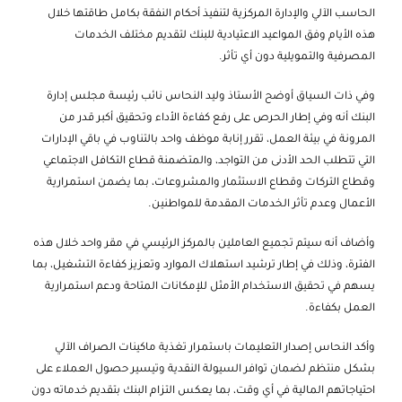
الحاسب الآلي والإدارة المركزية لتنفيذ أحكام النفقة بكامل طاقتها خلال
هذه الأيام وفق المواعيد الاعتيادية للبنك لتقديم مختلف الخدمات
المصرفية والتمويلية دون أي تأثر.
وفي ذات السياق أوضح الأستاذ وليد النحاس نائب رئيسة مجلس إدارة
البنك أنه وفي إطار الحرص على رفع كفاءة الأداء وتحقيق أكبر قدر من
المرونة في بيئة العمل، تقرر إنابة موظف واحد بالتناوب في باقي الإدارات
التي تتطلب الحد الأدنى من التواجد، والمتضمنة قطاع التكافل الاجتماعي
وقطاع التركات وقطاع الاستثمار والمشروعات، بما يضمن استمرارية
الأعمال وعدم تأثر الخدمات المقدمة للمواطنين.
وأضاف أنه سيتم تجميع العاملين بالمركز الرئيسي في مقر واحد خلال هذه
الفترة، وذلك في إطار ترشيد استهلاك الموارد وتعزيز كفاءة التشغيل، بما
يسهم في تحقيق الاستخدام الأمثل للإمكانات المتاحة ودعم استمرارية
العمل بكفاءة.
وأكد النحاس إصدار التعليمات باستمرار تغذية ماكينات الصراف الآلي
بشكل منتظم لضمان توافر السيولة النقدية وتيسير حصول العملاء على
احتياجاتهم المالية في أي وقت، بما يعكس التزام البنك بتقديم خدماته دون