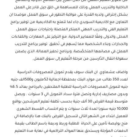
من تطوير التعليم المهني من خلال المزج بين المناهج الدولية والمناهج
الداخلية والتدريب العملي وذلك للمساهمة في خلق جيل قادر علي العمل
بشكل إحترافي ولديه القدرة علي مواكبة التطور في سوق العمل موضحا ان
التعاون مع اكاديمية السويدي جاء لما تتمتع به الاكاديمية من توفير برامج
التعليم الفني والتدريب المهني المبتكر المتصلة بإحتياجات سوق العمل
المحلى والدولى وفقًا للمعايير الدولية، مع التركيز على المهارات والكفاءات
والجدارات وبناء الشخصية مما يُسهِم في تَحقيق توفير برنامج للتدريب
العمليّ في مصانعها المتخصِّصة، وبرنامج تحفيز العمالة، الذي يضمن
سهولة انتقال الدَّارسين من مرحلة التَّعليم إلى سوق العمل.
واضاف عشماوي ان البنك سوف يقدم تمويل للمصروفات الدراسية
لعدد 350 طالب من موارد البنك بمحفظة اجمالية 52مليون و500الف جنيه
جنيه لتمويل المصروفات الدراسية للطلبة الملتحقين بالبرنامج بعائد 6.5%
وبدون مصاريف إدارية وتصل فترة سداد التمويل الي 3 سنوات . ويصل
متوسط قيمة القرض 30 ألف جنية بحسب تكلفة تعليم المرشحين بواقع
10,000 جنيه سنويا لمدة ثلاث سنوات و يتم احتساب القسط الشهرى
للعميل ابتداء من الشهر التالى لتسجيل القرض بالبنك هذا بالإضافة الي
منح بوليصة تأمين علي الحياة للطلبة وربط وديعة باسم الطالب بقيمة
الدفعات المؤجلة ويستحق عنها العوائد التراكمية في نهاية مدة التعليم