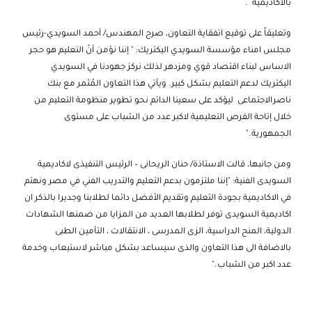
بالاكاديمية .
وتعليقاً على توقيع اتفقاية التعاون، صرح المهندس/ أحمد السويدي-رئيس
مجلس امناء مؤسسة السويدي اليكتريك: " إننا نؤمن أنّ التعليم هو حجر
الاساس لبناء اقتصاد قوي ومزدهر لذلك نركز جهودنا في السويدي
اليكتريك لدعم التعليم بشكل كبير. ويأتي هذا التعاون المُثمر مع بنك
ناصرالاجتماعى ليؤكد على سعينا الدائم نحو تطوير منظومة التعليم من
خلال إتاحة الفرص التعليمية لاكبر عدد من الشباب على مستوى
الجمهورية."
ومن جانبها، قالت الاستاذة/ حنان الريحانى – الرئيس التنفيذى لاكاديمية
السويدى الفنية: "إننا ملتزمون بدعم التعليم والتدريب الفني في مصر ونهتم
في الاكاديمية بجودة التعليم وتقديم الأفضل دائما لطلابنا وجديرا بالذكر ان
اكاديمية السويدى توفر لطلابها العديد من المزايا من ضمنها الشهادات
الدولية، المنح الدراسية، الزى المدرسى ، الانتقالات ، التأمين الطبى
بالاضافة الى هذا التعاون والذى سيساعد بشكل مباشر لاستيعاب وخدمة
عدد اكبر من الشباب."