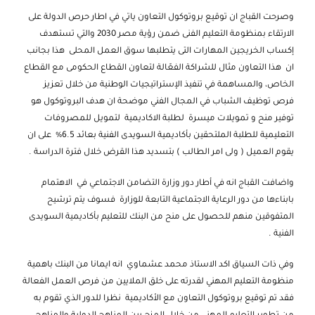
وصرحت القباج ان توقيع بروتوكول التعاون ياتي في اطار حرص الدولة على
الارتقاء بمنظومة التعليم الفنى ضمن رؤية مصر 2030 والتي تستهدف
إكساب الخريجين المهارات التى يتطلبها سوق العمل المحلى هذا بجانب
ان هذا التعاون مثال للشراكة الفعّالة لتعاون القطاع الحكومى مع القطاع
الخاص، والمساهمة في تنفيذ الإستراتيجيات الوطنية من خلال تعزيز
فرص توظيف الشباب في المجال الفني موضحة ان هدف البروتوكول هو
توفير منح و تمويلات ميسرة لطلبة الاكاديمية لتمويل للمصروفات
التعليمية للطلبة الملتحقين بأكاديمية السويدى الفنية بعائد 6.5% على ان
يقوم العميل ( ولى امر الطالب ) بتسديد هذا القرض خلال فترة الدراسة .
واضافت القباج انه في أطار دور وزارة التضامن الاجتماعي في الاهتمام
بابناءها من دور الرعاية الاجتماعية التابعة للوزارة فسوف يتم ترشيح
المتفوقين منهم للحصول على منح من البنك للتعليم بأكاديمية السويدى
الفنية .
وفي ذات السياق اكد الاستاذ محمد عشماوي انه ايمانا من البنك باهمية
منظومة التعليم المهني لقدرته على خلق الملايين من فرص العمل الفعالة
فقد تم توقيع بروتوكول التعاون مع الأكاديمية نظرا للدور الذي تقوم به