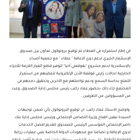
في إطار استمراره في العطاء تم توقيع بروتوكول تعاون بين صندوق
الإستثمار الخيري لدعم ذوي الاعاقة " عطاء " مع جمعية أصداء
بالإسكندرية لدعم مشروع "بقوقعتي أحيا" لتوفير قطع الغيار اللازمة للأجزاء
الخارجية لحالات زارعي قوقعة الأذن الإلكترونية لتمكينهم من استمرار
التمتع بحاسة السمع ودعم تواصلهم مع الآخرين وتحقيق دمجهم في
المجتمع جاء ذلك بحضور عماد راغب رئيس مجلس إدارة الصندوق، وعدد
من المسؤولين من الطرفين .
واوضح الاستاذ عماد راغب ان توقيع البروتوكول يأتي ضمن توجيهات
السيدة نيفين القباج وزيرة التضامن الإجتماعي ورئيس مجلس إدارة بنك
ناصر الإجتماعي المؤسس الرئيسي للصندوق لتقديم افضل الخدمات
لذوي الإعاقة و تضامنا مع مجهودات الدولة الخاصة بتبني عمليات زراعة