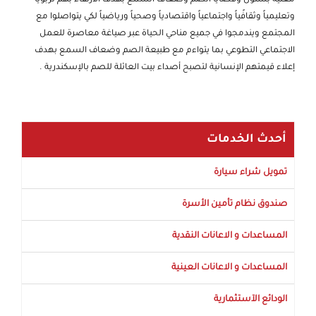
معنية بشئون وقضايا الصم وضعاف السمع بهدف الارتقاء بهم تربوياً
وتعليمياً وثقافًياً واجتماعياً واقتصادياً وصحياً ورياضياً لكي يتواصلوا مع
المجتمع ويندمجوا في جميع مناحي الحياة عبر صياغة معاصرة للعمل
الاجتماعي التطوعي بما يتواءم مع طبيعة الصم وضعاف السمع بهدف
إعلاء قيمتهم الإنسانية لتصبح أصداء بيت العائلة للصم بالإسكندرية .
أحدث الخدمات
تمويل شراء سيارة
صندوق نظام تأمين الأسرة
المساعدات و الاعانات النقدية
المساعدات و الاعانات العينية
الودائع الآستثمارية