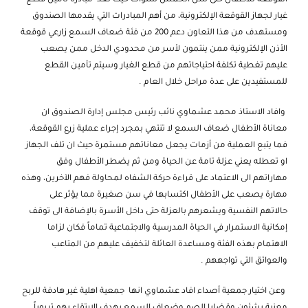
القوقعة للأطفال حتى سن الخمس سنوات حيث تعد مبادرة تأمين قطع
غيار لجهاز القوقعة الإلكترونية، من أهم المبادرات التي يقدمها الصندوق
ومستهدف من هذا التعاون دعم 200 من فئة ضعاف السمع زارعي قوقعة
الأذن الإلكترونية ممن ينتمون لأسر من محدودي الدخل ممن يصعب
عليهم تغطية تكلفة احتياجاتهم من قطع الغيار وسيتم تأمين القطع
للمستفيدين على عدة مراحل خلال العام .
وافاد الاستاذ محمد عشماوي نائب رئيس مجلس إدارة الصندوق ان
معاناة الأطفال ضعاف السمع لا تنتهي بمجرد إجراء عملية زرع القوقعة،
فما يتبع العملية من أزمات يجعل معاناتهم مستمرة حيث ان تلف الجهاز
او تعطله يعني عزلة تامة عن الحياة ومن ثم يضطر الأطفال وفق
مهاراتهم الى الاعتماد على قراءة حركة الشفاه لمحاولة فهم الآخرين، وهذه
مهارة يصعب على الأطفال اكتسابها في سن صغيرة مما يؤثر على
حالاتهم النفسية ويشعرهم بالعزلة حتى داخل الأسرة بالإضافة الى توقف
إمكانية الاستمرار في الحياة المدرسية والاجتماعية تماماً فكان لزاما
الاهتمام بهذه الفئة ومساعدة العائلة لتخفيف عليهم من المتاعب
والعوائق التي تواجههم .
وعن اختيار جمعية أصداء افاد عشماوي انها جمعية اهلية غير هادفة للربح