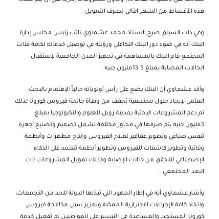
هذه الأقساط من الشهر التالي لصرف التمويل
وفي ذات السياق صرح الاستاذ محمد عشماوي نائب رئيس مجلس إدارة
البنك أنه في ضوء دور البنك التكافلي ورؤيته في توصيل خدماته لكافة فئات
المجتمع قام البنك بالمساهمة في تجهيز المدن الجامعية لإستقبال
الحالات المصابة بمبلغ 13.5مليون جنيه .
وأكد عشماوي أن البنك يضع علي رأس أولوياته حالياً الإهتمام بالبحث
العلمي لإيجاد حلول مجتمعية تخفف من وطأة جانحة فيروس كورونا لذلك
تم دعم المشروعات البحثية بمدينة زويل للعلوم والتكنولوجيا بمبلغ
3مليون جنيه يتم صرفها في محاور مختلفة تشمل تصميم وتصنيع أجهزة
تنفس صناعي وتطوير عقاقير لعلاج الفيروس وإنتاج مطهرات وأنظمة
وقائية وتطوير كاشفات للفيروس وتطوير أنظمة تعتمد علي الذكاء
الإصطناعي للتحقق من حالات الإصابة وكذلك تمويل المشروعات ذات
البعد المجتمعي .
وأشار عشماوي أنه في إطار الجهود التي تبذلها الدولة للحد من التجمعات،
واتخاذ كافة الإجراءات الاحترازية الممكنة وتعزيز سبل مكافحة فيروس
كورونا المستجد، والمساعدة في التيسير على المواطنين تم تفعيل خدمة