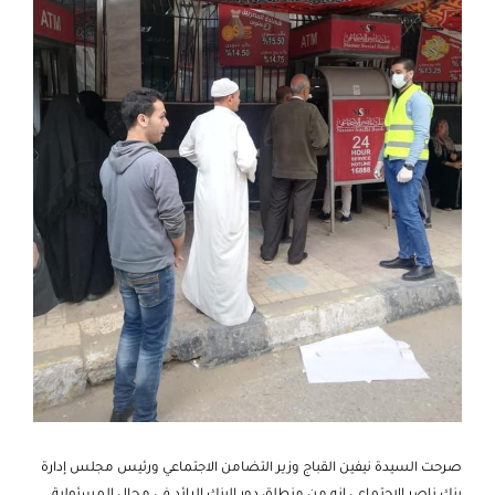
صرحت السيدة نيفين القباج وزير التضامن الاجتماعي ورئيس مجلس إدارة
بنك ناصر الاجتماعي انه من منطلق دور البنك الرائد في مجال المسئولية