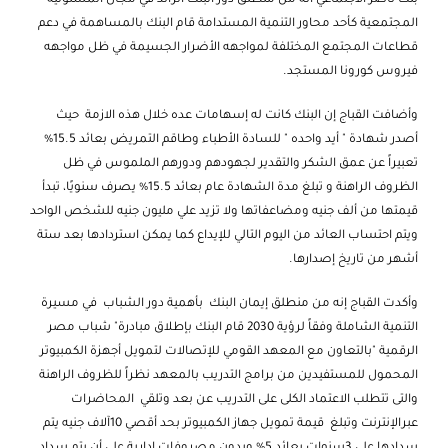
المجتمعية كأحد محاور التنمية المستدامة قام البنك بالمساهمة في دعم
قطاعات المجتمع المختلفة لمواجهه الأضرار الجسيمة في ظل مواجهه
فيروس كورونا المستجد.
وأضافت القباج إن البنك كانت له إسهامات عده خلال هذه الازمة حيث
أصدر شهادة " أيد واحده " للسادة الأطباء وطاقم التمريض بعائد 15.5%
تعبيراً عن عمق الشكر والتقدير لجهودهم ودورهم الملموس في ظل
الظروف الراهنة و تبلغ مدة الشهادة عام بعائد 15.5% يصرف سنويًا، تبدأ
قيمتها من ألف جنيه ومضاعفاتها ولا تزيد علي مليون جنيه للشخص الواحد
ويتم احتساب العائد من اليوم التالي للإيداع كما يمكن استردادها بعد ستة
أشهر من تاريخ إصدارها.
وأكدت القباج إنه من منطلق إيمان البنك بأهمية دور الشباب في مسيرة
التنمية الشاملة وفقاً لرؤية 2030 قام البنك بإطلاق مبادرة" شباب مصر
الرقمية "بالتعاون مع المعهد القومي للإتصالات لتمويل أجهزة الكمبيوتر
المحمول للمستفيدين من برامج التدريب بالمعهد نظراً للظروف الراهنة
والتى تتطلب الاعتماد الكلى على التدريب عن بعد وتلقي المحاضرات
عبرالإنترنت وتبلغ قيمة تمويل جهاز الكمبيوتر بحد أقصي 10آلاف جنيه يتم
سدادها علي 3سنوات بعائد 5% وبدون مصروفات إدارية علي أن يتم سداد