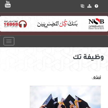
وظيفة تك
نبذه
: